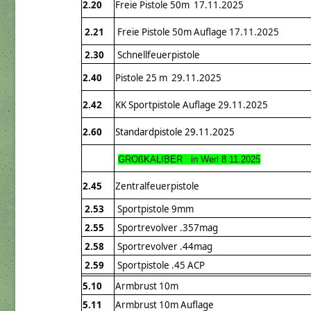
2.20
Freie Pistole 50m 17.11.2025
2.21
Freie Pistole 50m Auflage 17.11.2025
2.30
Schnellfeuerpistole
2.40
Pistole 25 m 29.11.2025
2.42
KK Sportpistole Auflage 29.11.2025
2.60
Standardpistole 29.11.2025
GROßKALIBER in Werl 8.11.2025
2.45
Zentralfeuerpistole
2.53
Sportpistole 9mm
2.55
Sportrevolver .357mag
2.58
Sportrevolver .44mag
2.59
Sportpistole .45 ACP
5.10
Armbrust 10m
5.11
Armbrust 10m Auflage