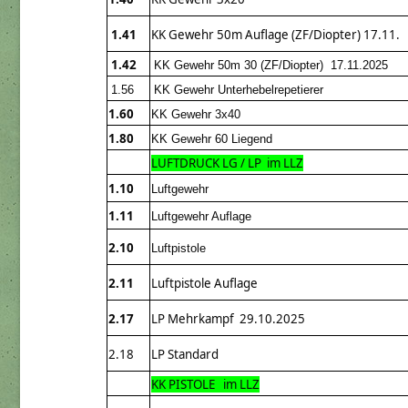
1.41
KK Gewehr 50m Auflage (ZF/Diopter) 17.11.
1.42
KK Gewehr 50m 30 (ZF/Diopter) 17.11.2025
1.56
KK Gewehr Unterhebelrepetierer
1.60
KK Gewehr 3x40
1.80
KK Gewehr 60 Liegend
LUFTDRUCK LG / LP im LLZ
1.10
Luftgewehr
1.11
Luftgewehr Auflage
2.10
Luftpistole
2.11
Luftpistole Auflage
2.17
LP Mehrkampf 29.10.2025
2.18
LP Standard
KK PISTOLE im LLZ